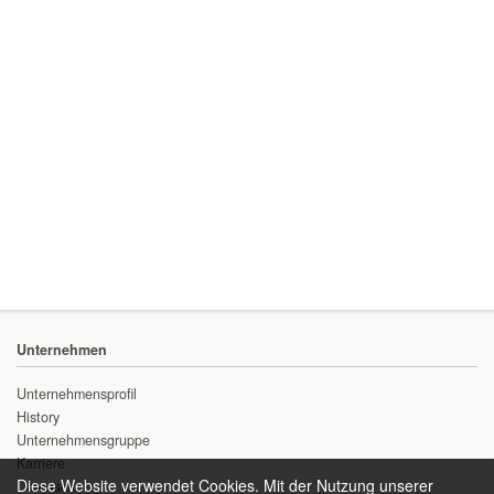
Unternehmen
Unternehmensprofil
History
Unternehmensgruppe
Karriere
Diese Website verwendet Cookies. Mit der Nutzung unserer
Datenschutz