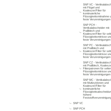
SNP VC - Vertikalabsc
mit Flügel und
Koaleszer/Filter für
kontinuierliche
Flüssigkeitsmitnahme 
feste Verunreinigungen
SNP PCH -
Vertikalabscheider mit
Prallblech und
Koaleszer/Filter für sel
Flüssigkeitsmitrisse un
feste Verunreinigungen
SNP PC - Vertikalabsc
mit Prallblech und
Koaleszer/Filter für sel
Flüssigkeitsmitrisse un
feste Verunreinigungen
SNP CZ - Vertikalabsc
mit Prallblech, Koalesz
Filterpatronen für selte
Flüssigkeitsmitrisse un
feste Verunreinigungen
SNP MC - Vertikalabsc
mit Multizyklonen und
Koaleszer/Filter für
kontinuierliche
Flüssigkeitsabscheidu
höhere
Feststoffverunreinigun
SNP VC
SNP PCH