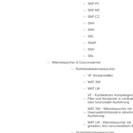
SNP PC
SNP MC
SNP CZ
SNH
SNH
SNL
SNAP
SNH
SNL
Wärmetauscher & Gasvorwärmer
Rohrbündelwärmetauscher
VF Vorwärmefilter
WAT SW
WAT LW
VF - Kombiniertes Kompaktgerä
Filter und Vorwärmer in vertikal
oder horizontaler Ausführung
WAT SW - Wärmetauscher mit
Haarnadelrohrbündel in abneh
Ausführung
WAT LW - Wärmetauscher mit
geradem, fest verschweißtem 
Sicherheitswärmetauscher