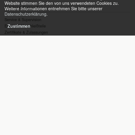
Website stimmen Sie den von uns verwendeten Cookies zu.
Service & Support
Weitere Informationen entnehmen Sie bitte unserer
Datenschutzerklärung
.
Service & Supervision
Zustimmen
Ersatz- & Verschleißteile
Zertifikate & Zulassungen
Referenzen
Allgemeine Geschäftsbedingungen
Kontakt & Vertretungen
Kontakt & Vertretungen
Anfrage
Copyright © 2021 HEAT gas technologies GmbH
Sitemap
Impressum
AGB
Datenschutzerklärung