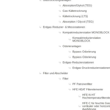
Gastrocknungsanlagen
Absorption/Glykol (TEG)
Gas-Kältetrocknung
Kältetrocknung (LTS)
Absorption / Glycol (TEG)
Erdgas-Reduzier- & Messstationen
Kompaktreduzierstation MONOBLOCK
Kompaktreduzierstation
MONOBLOCK
Odorieranlagen
Bypass Odorierung
Bypass-Odorierung
Erdgas-Reduzierstationen
Erdgas-Druckreduzierstationen
Filter und Abscheider
Filter
PF Patronenfilter
HFE HEAT Filterelemente
HFE-N-HT
Hochtemperaturfilterel
HFE-C für feuchte Gas
vertikaler oder horizont
Ausführung