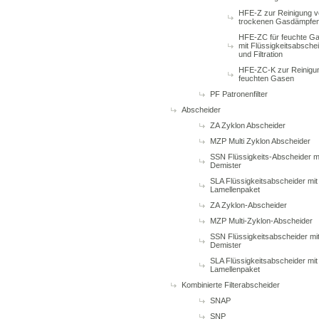
HFE-Z zur Reinigung 
trockenen Gasdämpfe
HFE-ZC für feuchte Ga
mit Flüssigkeitsabsche
und Filtration
HFE-ZC-K zur Reinigu
feuchten Gasen
PF Patronenfilter
Abscheider
ZA Zyklon Abscheider
MZP Multi Zyklon Abscheider
SSN Flüssigkeits-Abscheider m
Demister
SLA Flüssigkeitsabscheider mit
Lamellenpaket
ZA Zyklon-Abscheider
MZP Multi-Zyklon-Abscheider
SSN Flüssigkeitsabscheider mi
Demister
SLA Flüssigkeitsabscheider mit
Lamellenpaket
Kombinierte Filterabscheider
SNAP
SNP