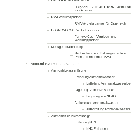
DRESSER Vertriebspartner
DRESSER (vormals ITRON) Vertriebsp
für Österreich
RMA Vertriebspartner
RMA Vertriebspartner für Österreich
FORNOVO GAS Vertriebspartner
Fornovo Gas - Vertriebs- und
Wartungspartner
Messgerätkalibrierung
Nacheichung von Balgengaszählern
(Eichstellennummer: 528)
Ammoniakversorgungsanlagen
Ammoniakwasserlösung
Entladung Ammoniakwasser
Entladung Ammoniakwasserlös
Lagerung Ammoniakwasser
Lagerung von NH4OH
Aufbereitung Ammoniakwasser
Aufbereitung Ammoniakwasser
Ammoniak druckverflüssigt
Entladung NH3
NH3 Entladung