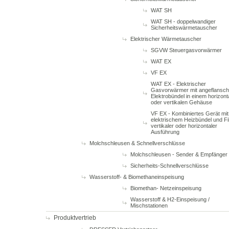
WAT SH
WAT SH - doppelwandiger
Sicherheitswärmetauscher
Elektrischer Wärmetauscher
SGVW Steuergasvorwärmer
WAT EX
VF EX
WAT EX - Elektrischer
Gasvorwärmer mit angeflansc
Elektrobündel in einem horizont
oder vertikalen Gehäuse
VF EX - Kombiniertes Gerät mit
elektrischem Heizbündel und Fil
vertikaler oder horizontaler
Ausführung
Molchschleusen & Schnellverschlüsse
Molchschleusen - Sender & Empfänger
Sicherheits-Schnellverschlüsse
Wasserstoff- & Biomethaneinspeisung
Biomethan- Netzeinspeisung
Wasserstoff & H2-Einspeisung /
Mischstationen
Produktvertrieb